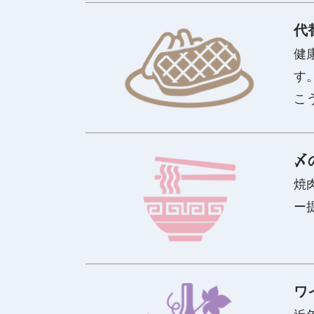
代
健
す
こ
〆
焼
ー
ワ