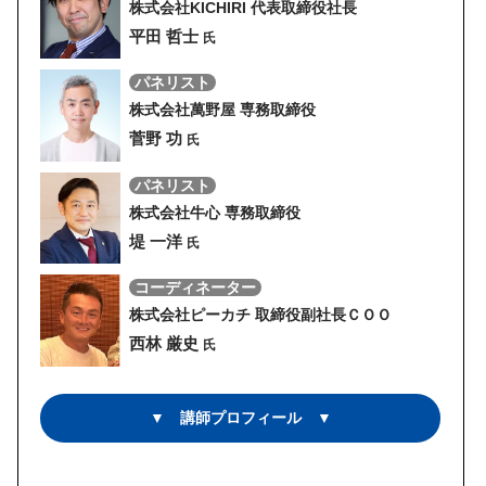
株式会社KICHIRI 代表取締役社長
平田 哲士
氏
パネリスト
株式会社萬野屋 専務取締役
菅野 功
氏
パネリスト
株式会社牛心 専務取締役
堤 一洋
氏
コーディネーター
株式会社ピーカチ 取締役副社長ＣＯＯ
西林 厳史
氏
▼ 講師プロフィール ▼