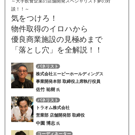
～大手飲食企業の店舗開発スペシャリスト夢の対
談！！～
気をつけろ！
物件取得のイロハから
優良商業施設の見極めまで
「落とし穴」を全解説！！
パネリスト
株式会社エーピーホールディングス
事業開発本部 取締役上席執行役員
佐竹 祐樹
氏
パネリスト
トラオム株式会社
営業部 店舗開発部 取締役
中園 博志
氏
コーディネーター