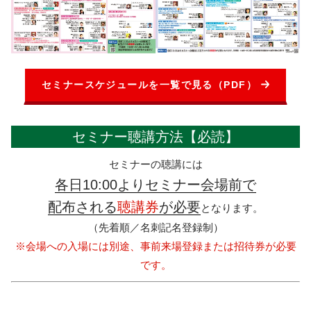
セミナースケジュールを一覧で見る（PDF）
セミナー聴講方法【必読】
セミナーの聴講には
各日10:00よりセミナー会場前で
配布される
聴講券
が必要
となります。
（先着順／名刺記名登録制）
※会場への入場には別途、事前来場登録または招待券が必要
です。