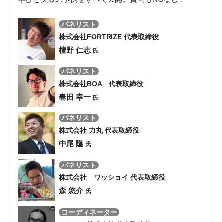
パネリスト
株式会社FORTRIZE 代表取締役
檀野 仁志
氏
パネリスト
株式会社BOA 代表取締役
春田 幸一
氏
パネリスト
株式会社 力丸 代表取締役
中尾 隆
氏
パネリスト
株式会社 ワッショイ 代表取締役
森 悠介
氏
コーディネーター