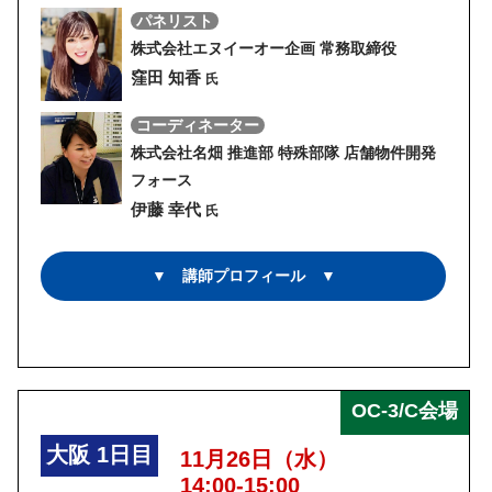
パネリスト
株式会社エヌイーオー企画 常務取締役
窪田 知香
氏
コーディネーター
株式会社名畑 推進部 特殊部隊 店舗物件開発
フォース
伊藤 幸代
氏
▼ 講師プロフィール ▼
OC-3/C会場
大阪
1日目
11月26日（水）
14:00-15:00