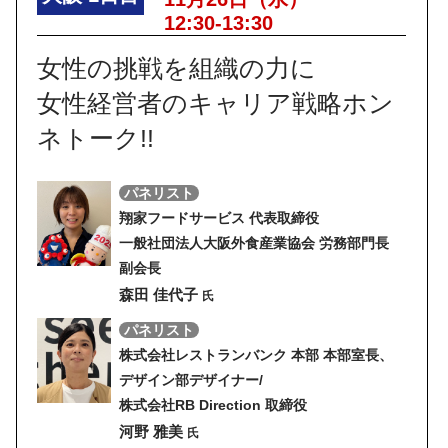
12:30-13:30
女性の挑戦を組織の力に
女性経営者のキャリア戦略ホン
ネトーク!!
パネリスト
翔家フードサービス 代表取締役
一般社団法人大阪外食産業協会 労務部門長
副会長
森田 佳代子
氏
パネリスト
株式会社レストランバンク 本部 本部室長、
デザイン部デザイナー/
株式会社RB Direction 取締役
河野 雅美
氏