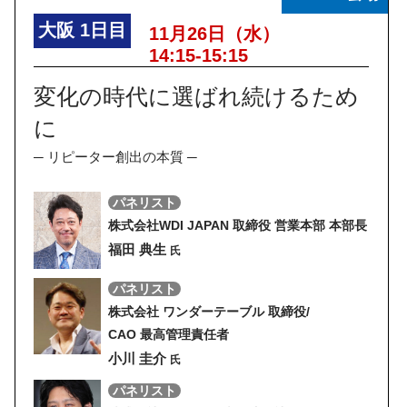
大阪
1日目
11月26日（水）
14:15-15:15
変化の時代に選ばれ続けるため
に
─ リピーター創出の本質 ─
パネリスト
株式会社WDI JAPAN 取締役 営業本部 本部長
福田 典生
氏
パネリスト
株式会社 ワンダーテーブル 取締役/
CAO 最高管理責任者
小川 圭介
氏
パネリスト