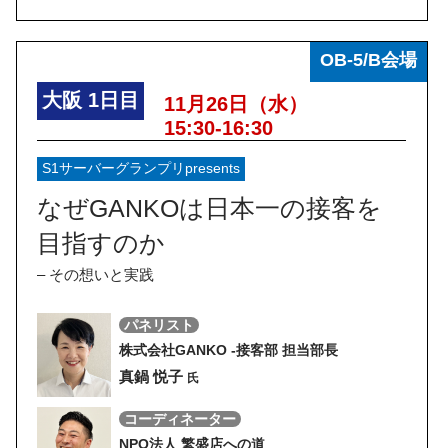
OB-5/B会場
大阪
1日目
11月26日（水）
15:30-16:30
S1サーバーグランプリpresents
なぜGANKOは日本一の接客を
目指すのか
– その想いと実践
パネリスト
株式会社GANKO -接客部 担当部長
真鍋 悦子
氏
コーディネーター
NPO法人 繁盛店への道