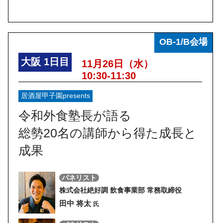
OB-1/B会場
大阪
1日目
11月26日（水）
10:30-11:30
居酒屋甲子園presents
令和外食塾長が語る
総勢20名の講師から得た成長と
成果
パネリスト
株式会社絶好調 飲食事業部 常務取締役
田中 将太
氏