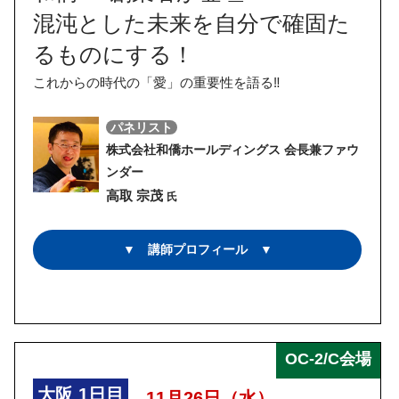
混沌とした未来を自分で確固た
るものにする！
これからの時代の「愛」の重要性を語る‼
パネリスト
株式会社和僑ホールディングス 会長兼ファウ
ンダー
高取 宗茂
氏
▼ 講師プロフィール ▼
OC-2/C会場
大阪
1日目
11月26日（水）