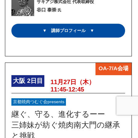
サキアジ株式会社 代表取締役
谷口 泰崇
氏
▼ 講師プロフィール ▼
OA-7/A会場
大阪
2日目
11月27日（木）
11:45-12:45
京都焼肉つむぐ会presents
継ぐ、守る、進化するーー
三姉妹が紡ぐ焼肉南大門の継承
と挑戦