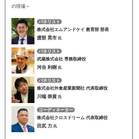
の現場～
パネリスト
株式会社エムアンドケイ 教育部 部長
渡部 晃市
氏
パネリスト
武蔵株式会社 専務取締役
河合 利樹
氏
パネリスト
株式会社外食産業新聞社 代表取締役
川端 崇資
氏
コーディネーター
株式会社クロスドリーム 代表取締役
田尻 力
氏