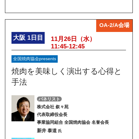
OA-2/A会場
大阪
1日目
11月26日（水）
11:45-12:45
全国焼肉協会presents
焼肉を美味しく演出する心得と
手法
パネリスト
株式会社 叙々苑
代表取締役会長
事業協同組合 全国焼肉協会 名誉会長
新井 泰道
氏