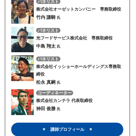
パネリスト
株式会社オーゼットカンパニー 専務取締役
竹内 謙騎
氏
パネリスト
光フードサービス株式会社 専務取締役
中島 翔太
氏
パネリスト
株式会社イッショーホールディングス専務取
締役
松永 真嗣
氏
コーディネーター
株式会社カンテラ 代表取締役
神田 俊勝
氏
▼ 講師プロフィール ▼