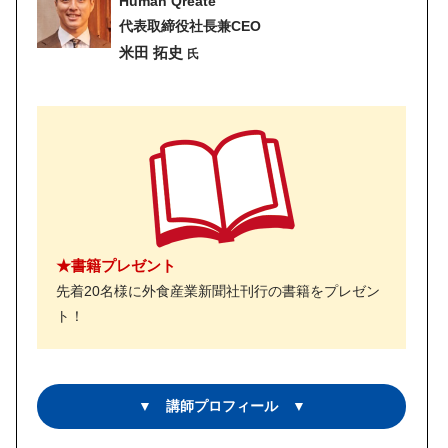
Human Qreate
代表取締役社長兼CEO
米田 拓史
氏
★書籍プレゼント
先着20名様に外食産業新聞社刊行の書籍をプレゼン
ト！
▼ 講師プロフィール ▼