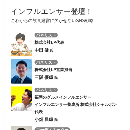
インフルエンサー登壇！
これからの飲食経営に欠かせないSNS戦略
パネリスト
株式会社LP代表
中田 健
氏
パネリスト
株式会社LP営業担当
三阪 優輝
氏
パネリスト
福岡のグルメインフルエンサー
インフルエンサー養成所 株式会社シャルボン
代表
小畑 昌輝
氏
コーディネーター