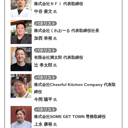
株式会社ＮＦＩ 代表取締役
中谷 俊文
氏
パネリスト
株式会社くれおーる 代表取締役社長
加西 幸裕
氏
パネリスト
有限会社満太郎 代表取締役
辻󠄀 孝太郎
氏
パネリスト
株式会社Cheerful Kitchen Company 代表取
締役
今岡 陽平
氏
パネリスト
株式会社SOME GET TOWN 専務取締役
上永 康裕
氏