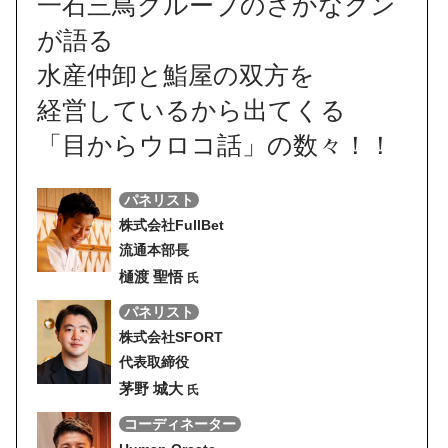
一石三鳥グループのさかなクン
が語る
水産仲卸と鮨屋の双方を
経営しているから出てくる
「目からウロコ話」の数々！！
パネリスト
株式会社FullBet
流通本部長
樋渡 聖悟
氏
パネリスト
株式会社SFORT
代表取締役
茅野 城大
氏
コーディネーター