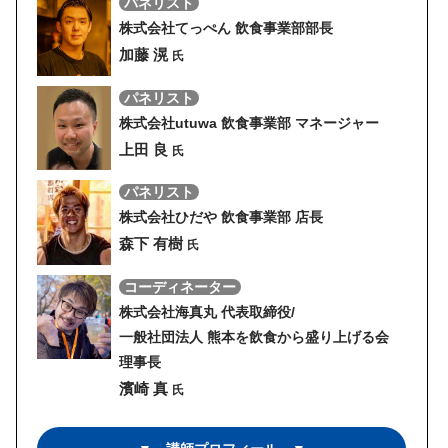
パネリスト
株式会社てっぺん 飲食事業部部長
加藤 滉
氏
パネリスト
株式会社utuwa 飲食事業部 マネージャー
上田 良
氏
パネリスト
株式会社ひだや 飲食事業部 店長
森下 有樹
氏
コーディネーター
株式会社海真丸 代表取締役/
一般社団法人 熊本を飲食から盛り上げる会
理事長
濱崎 真
氏