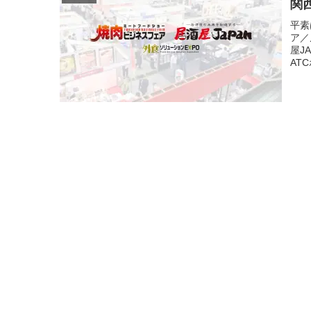
関
平素
ア／
屋J
AT