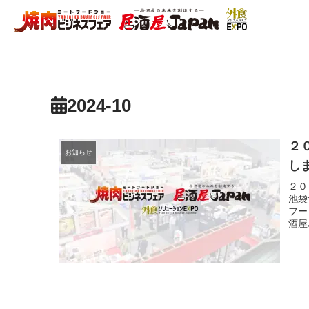
2024-10
２
お知らせ
し
２０
池袋
フー
酒屋