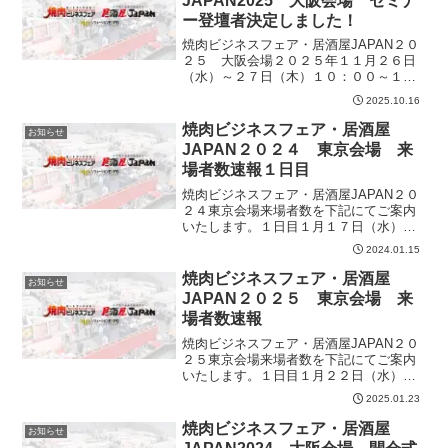
JAPAN2025 大阪会場 セミナ
ー登壇者決定しました！
焼肉ビジネスフェア・居酒屋JAPAN２０
２５ 大阪会場２０２５年１１月２６日
（水）～２７日（木）１０：００～１
７：００インテックス大阪ここでしか聴
2025.10.16
けない豪華登壇者がセミナーを開催いた
します！ぜひご覧ください。登壇者情
焼肉ビジネスフェア・居酒屋
お知らせ
報・スケジュールはこちら...
JAPAN２０２４ 東京会場 来
場者数速報１日目
焼肉ビジネスフェア・居酒屋JAPAN２０
２４東京会場来場者数を下記にてご案内
いたします。１日目１月１７日（水）１
０，６２７名（前年度９，４８４名）昨
2024.01.15
年比＋１，１４３名多数のご来場を頂き
誠にありがとうございます。明日の最終
焼肉ビジネスフェア・居酒屋
お知らせ
日もお待ちしておりま...
JAPAN２０２５ 東京会場 来
場者数速報
焼肉ビジネスフェア・居酒屋JAPAN２０
２５東京会場来場者数を下記にてご案内
いたします。１日目１月２２日（水）１
１，５８８名 天気 晴れ （前年度１
2025.01.23
０，６２７名）２日目１月２３日（木）
８，９９６名 天気 晴れ （前年度
焼肉ビジネスフェア・居酒屋
お知らせ
８，７４２名）合計 ...