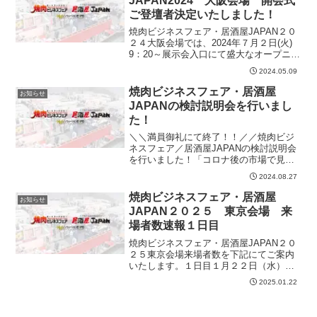
JAPAN2024 大阪会場 開会式
ご登壇者決定いたしました！
焼肉ビジネスフェア・居酒屋JAPAN２０
２４大阪会場では、2024年７月２日(火)
9：20～展示会入口にて盛大なオープニン
グセレモニーを実施！ご登壇者情報はこ
2024.05.09
ちらへ外食ソリューションEXPO事務局
TEL:03-5843-6972
焼肉ビジネスフェア・居酒屋
お知らせ
JAPANの検討説明会を行いまし
た！
＼＼満員御礼にて終了！！／／焼肉ビジ
ネスフェア／居酒屋JAPANの検討説明会
を行いました！「コロナ後の市場で見え
てきた～新たな外食市場のトレンドと課
2024.08.27
題に迫る！～」をテーマに豪華ゲストス
ピーカーによるご登壇いただき、多くの
焼肉ビジネスフェア・居酒屋
お知らせ
出展検討の方々にお越...
JAPAN２０２５ 東京会場 来
場者数速報１日目
焼肉ビジネスフェア・居酒屋JAPAN２０
２５東京会場来場者数を下記にてご案内
いたします。１日目１月２２日（水）
11,588名 天気 晴れ（前年度10,627
2025.01.22
名）昨年比＋961名多数のご来場を頂き誠
にありがとうございます。明日の最終日
もお待ち...